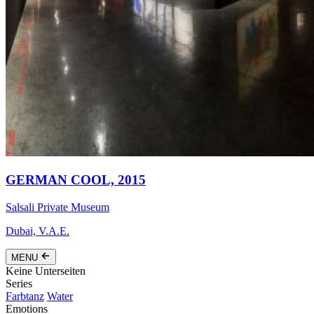
GERMAN COOL,
2015
Salsali Private Museum
Dubai, V.A.E.
MENU
Keine Unterseiten
Series
Farbtanz
Water
Emotions