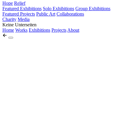
Hope
Relief
Featured Exhibitions
Solo Exhibitions
Group Exhibitions
Featured Projects
Public Art
Collaborations
Charity
Media
Keine Unterseiten
Home
Works
Exhibitions
Projects
About