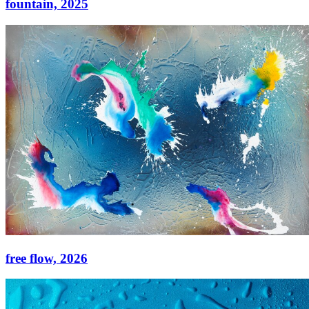
fountain,
2025
fountain,
2025
Acryl auf Leinwand
120 × 120 cm
free flow,
2026
free flow,
2026
Acryl auf Leinwand