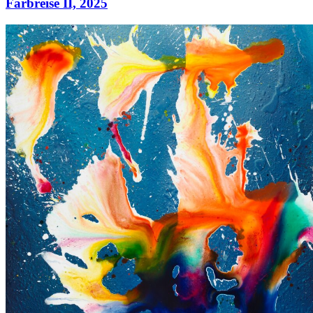
Farbreise II,
2025
Farbreise II,
2025
Acryl auf Leinwand
80 × 65 cm