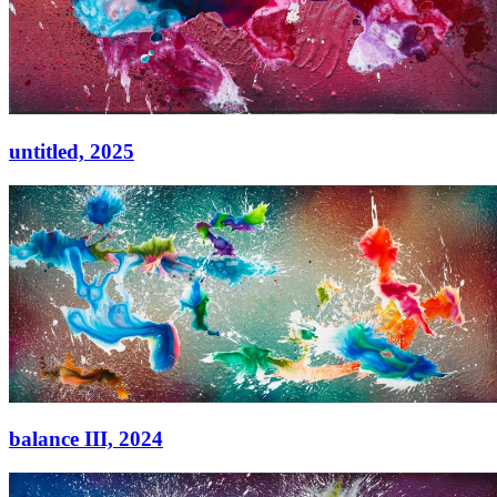
untitled,
2025
untitled,
2025
Acryl auf Leinwand
80 × 65 cm
balance III,
2024
balance III,
2024