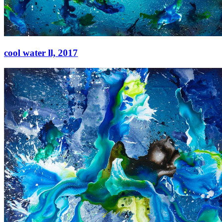
cool water ll,
2017
cool water ll,
2017
Acryl auf Leinwand
210 × 260 cm