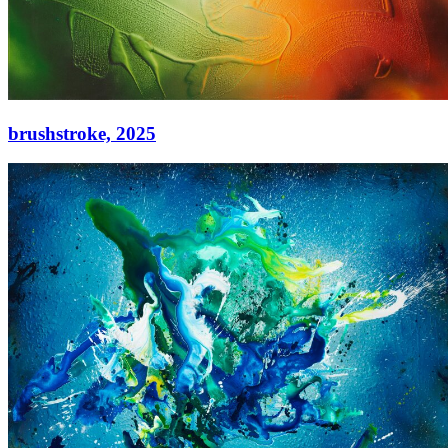
brushstroke,
2025
brushstroke,
2025
Acryl auf Leinwand
90 × 130 cm