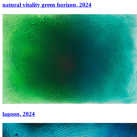
natural vitality green horizon,
2024
natural vitality green horizon,
2024
Acryl auf Leinwand
120 × 240
lagoon,
2024
lagoon,
2024
Acryl auf Leinwand
130 x 200