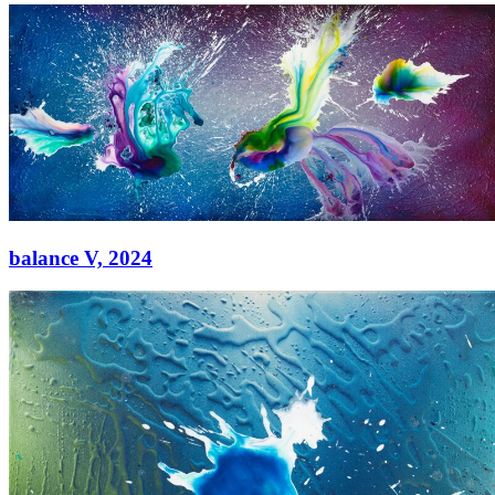
balance II,
2024
Acryl auf Leinwand
130 × 300 cm
balance V,
2024
balance V,
2024
Acryl auf Leinwand
130 × 300 cm