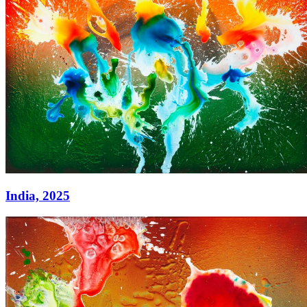
India,
2025
India,
2025
Acryl auf Leinwand
180 x 220 cm