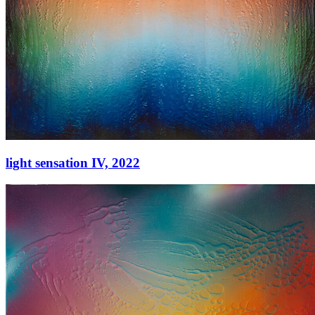
light sensation IV,
2022
light sensation IV,
2022
Acryl auf Leinwand
145 × 145 cm