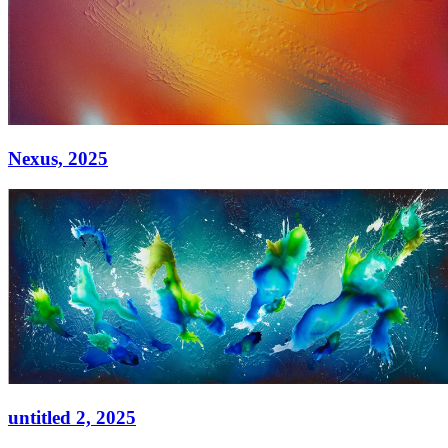
Nexus,
2025
Nexus,
2025
Acryl auf Leinwand
90 × 130 cm
untitled 2,
2025