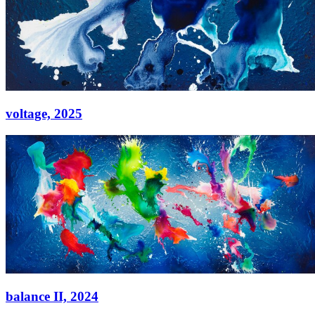
voltage,
2025
voltage,
2025
Acryl auf Leinwand
120 × 100 cm
balance II,
2024