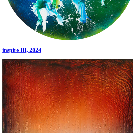
inspire III,
2024
inspire III,
2024
Acryl auf Leinwand
210 cm