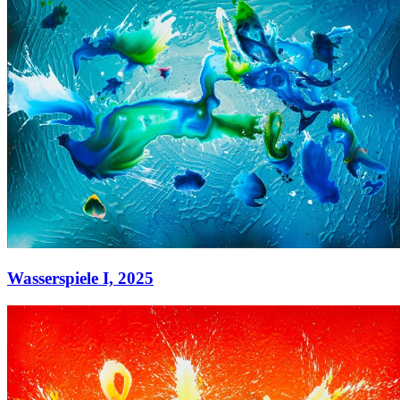
Wasserspiele I,
2025
Wasserspiele I,
2025
Acryl auf Leinwand
130 x 180 cm