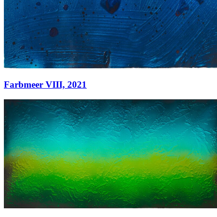
Farbmeer VIII,
2021
Farbmeer VIII,
2021
Acryl auf Papier
65 x 50 cm