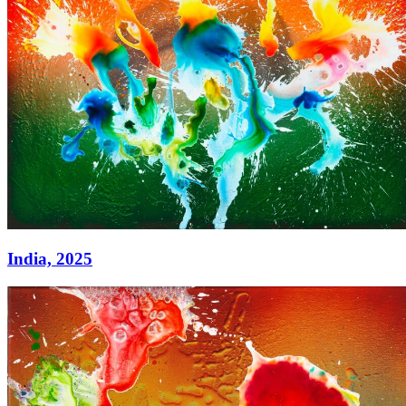
India,
2025
India,
2025
Acryl auf Leinwand
180 x 220 cm