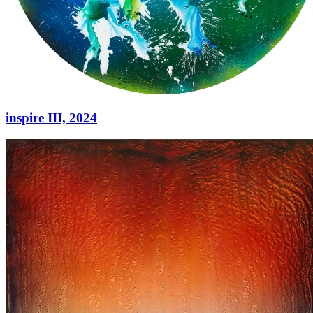
inspire III,
2024
inspire III,
2024
Acryl auf Leinwand
210 cm