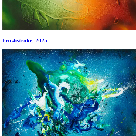
brushstroke,
2025
brushstroke,
2025
Acryl auf Leinwand
90 × 130 cm