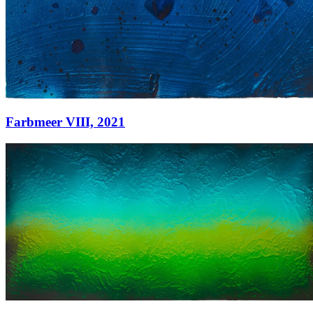
Farbmeer VIII,
2021
Farbmeer VIII,
2021
Acryl auf Papier
65 x 50 cm