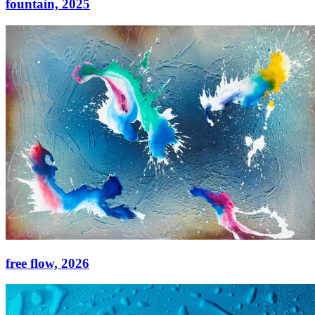
fountain,
2025
fountain,
2025
Acryl auf Leinwand
120 × 120 cm
free flow,
2026
free flow,
2026
Acryl auf Leinwand