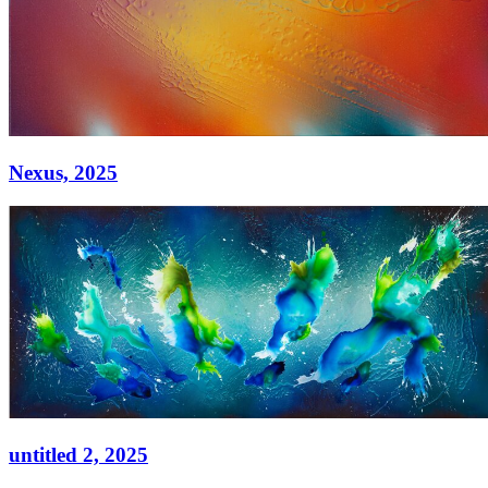
Nexus,
2025
Nexus,
2025
Acryl auf Leinwand
90 × 130 cm
untitled 2,
2025