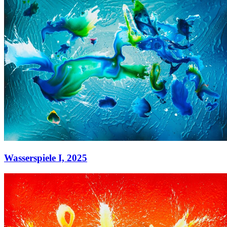
Wasserspiele I,
2025
Wasserspiele I,
2025
Acryl auf Leinwand
130 x 180 cm