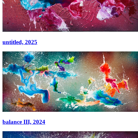
untitled,
2025
untitled,
2025
Acryl auf Leinwand
80 × 65 cm
balance III,
2024
balance III,
2024