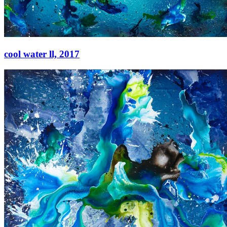
cool water ll,
2017
cool water ll,
2017
Acryl auf Leinwand
210 × 260 cm