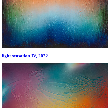
light sensation IV,
2022
light sensation IV,
2022
Acryl auf Leinwand
145 × 145 cm