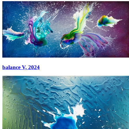
balance II,
2024
Acryl auf Leinwand
130 × 300 cm
balance V,
2024
balance V,
2024
Acryl auf Leinwand
130 × 300 cm