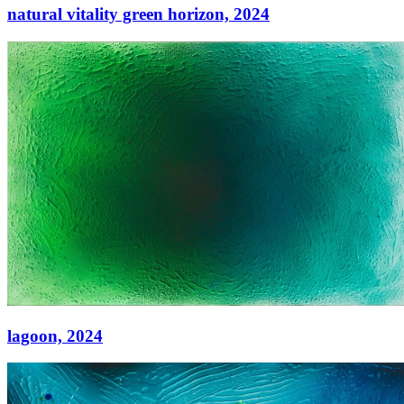
natural vitality green horizon,
2024
natural vitality green horizon,
2024
Acryl auf Leinwand
120 × 240
lagoon,
2024
lagoon,
2024
Acryl auf Leinwand
130 x 200