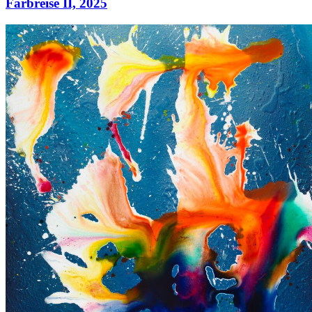
Farbreise II,
2025
Farbreise II,
2025
Acryl auf Leinwand
80 × 65 cm