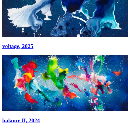
voltage,
2025
voltage,
2025
Acryl auf Leinwand
120 × 100 cm
balance II,
2024