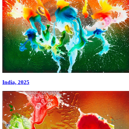
India,
2025
India,
2025
Acryl auf Leinwand
180 x 220 cm