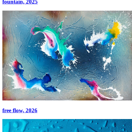
fountain,
2025
fountain,
2025
Acryl auf Leinwand
120 × 120 cm
free flow,
2026
free flow,
2026
Acryl auf Leinwand