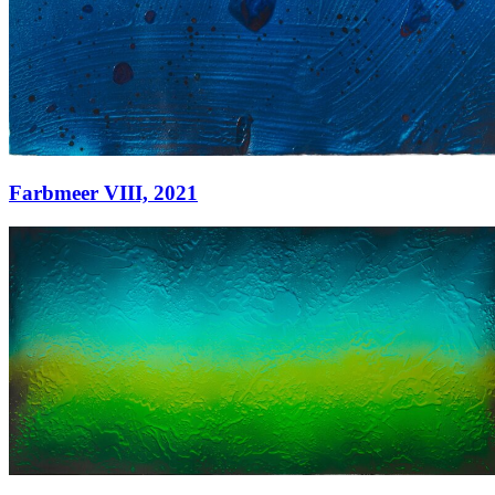
Farbmeer VIII,
2021
Farbmeer VIII,
2021
Acryl auf Papier
65 x 50 cm