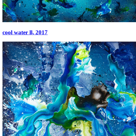
cool water ll,
2017
cool water ll,
2017
Acryl auf Leinwand
210 × 260 cm