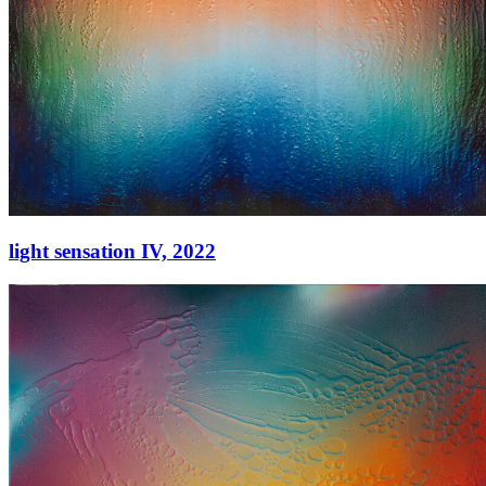
light sensation IV,
2022
light sensation IV,
2022
Acryl auf Leinwand
145 × 145 cm