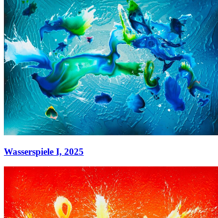
Wasserspiele I,
2025
Wasserspiele I,
2025
Acryl auf Leinwand
130 x 180 cm