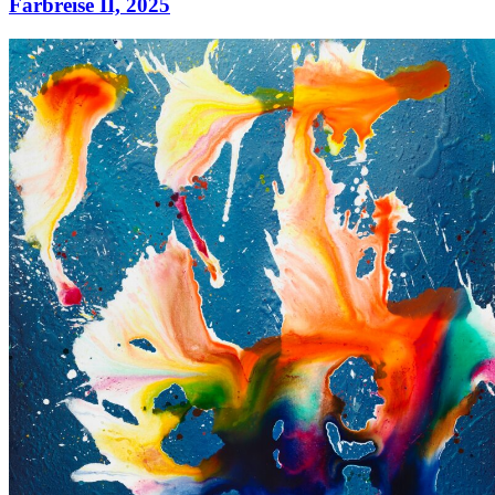
Farbreise II,
2025
Farbreise II,
2025
Acryl auf Leinwand
80 × 65 cm