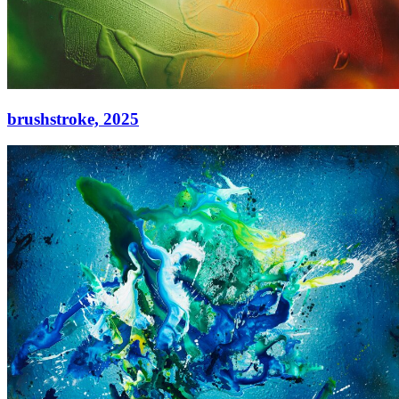
brushstroke,
2025
brushstroke,
2025
Acryl auf Leinwand
90 × 130 cm