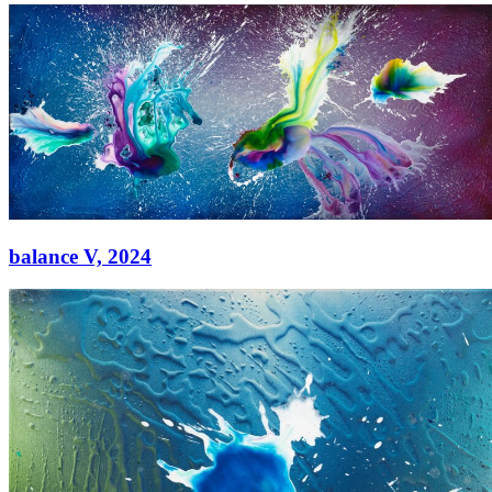
balance II,
2024
Acryl auf Leinwand
130 × 300 cm
balance V,
2024
balance V,
2024
Acryl auf Leinwand
130 × 300 cm