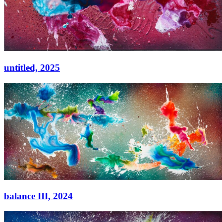
untitled,
2025
untitled,
2025
Acryl auf Leinwand
80 × 65 cm
balance III,
2024
balance III,
2024