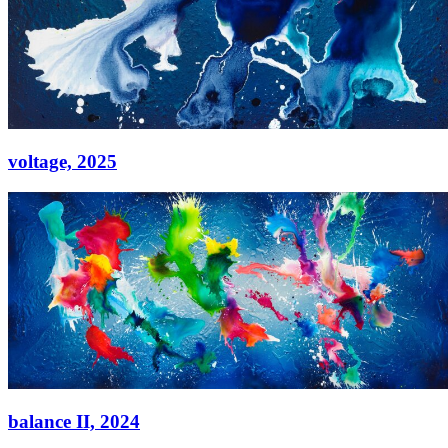
voltage,
2025
voltage,
2025
Acryl auf Leinwand
120 × 100 cm
balance II,
2024