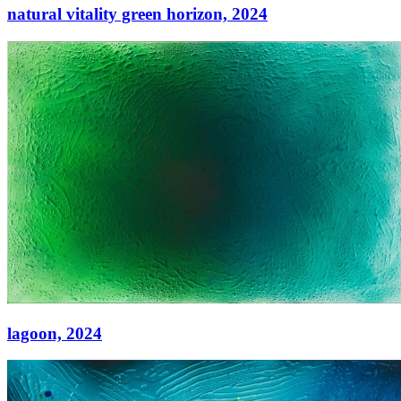
natural vitality green horizon,
2024
natural vitality green horizon,
2024
Acryl auf Leinwand
120 × 240
lagoon,
2024
lagoon,
2024
Acryl auf Leinwand
130 x 200