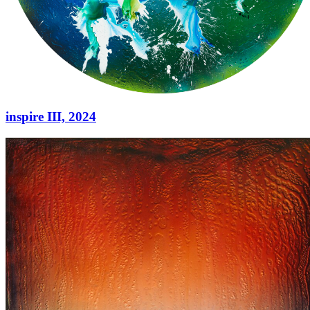
inspire III,
2024
inspire III,
2024
Acryl auf Leinwand
210 cm