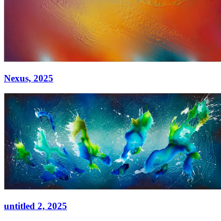
Nexus,
2025
Nexus,
2025
Acryl auf Leinwand
90 × 130 cm
untitled 2,
2025