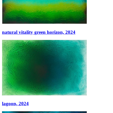
natural vitality green horizon,
2024
natural vitality green horizon,
2024
Acryl auf Leinwand
120 × 240
lagoon,
2024