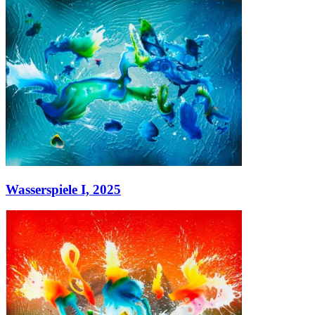
lagoon,
2024
Acryl auf Leinwand
130 x 200
Wasserspiele I,
2025
Wasserspiele I,
2025
Acryl auf Leinwand
130 x 180 cm