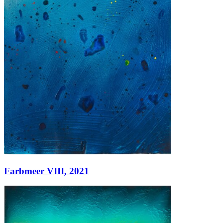
Farbmeer VIII,
2021
Farbmeer VIII,
2021
Acryl auf Papier
65 x 50 cm